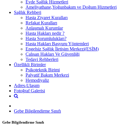
Evde Sağlık Hizmetleri
Ameliyathane,Yoğunbakım ve Doğum Hizmetleri
Sağlık Rehberi
Hasta Ziyaret Kuralları
Refakat Kuralları
Anlaşmalı Kurumlar
Hasta Hakları nedir ?
Hasta Sorumlulukları?
Hasta Hakları Başvuru Yöntemleri
Engelsiz Sağlık İletişim Merkezi(ESİM)
Çalışan Hakları Ve Güvenliği
Tedavi Rehberleri
Özellikli Birimler
Psikoteknik Birimi
Palyatif Bakım Merkezi
Hemodiyaliz
Adres-Ulaşım
Fotoğraf Galerisi
Gebe Bilgilendirme Sınıfı
Gebe Bilgilendirme Sınıfı