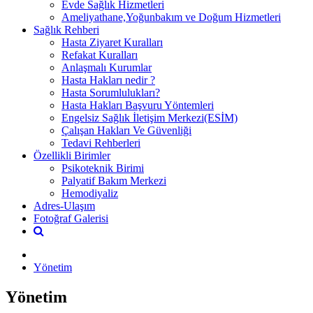
Evde Sağlık Hizmetleri
Ameliyathane,Yoğunbakım ve Doğum Hizmetleri
Sağlık Rehberi
Hasta Ziyaret Kuralları
Refakat Kuralları
Anlaşmalı Kurumlar
Hasta Hakları nedir ?
Hasta Sorumlulukları?
Hasta Hakları Başvuru Yöntemleri
Engelsiz Sağlık İletişim Merkezi(ESİM)
Çalışan Hakları Ve Güvenliği
Tedavi Rehberleri
Özellikli Birimler
Psikoteknik Birimi
Palyatif Bakım Merkezi
Hemodiyaliz
Adres-Ulaşım
Fotoğraf Galerisi
Yönetim
Yönetim