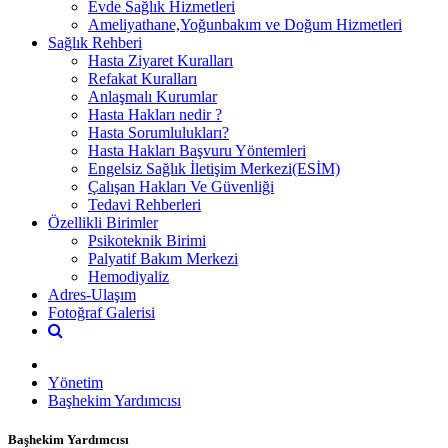
Evde Sağlık Hizmetleri
Ameliyathane,Yoğunbakım ve Doğum Hizmetleri
Sağlık Rehberi
Hasta Ziyaret Kuralları
Refakat Kuralları
Anlaşmalı Kurumlar
Hasta Hakları nedir ?
Hasta Sorumlulukları?
Hasta Hakları Başvuru Yöntemleri
Engelsiz Sağlık İletişim Merkezi(ESİM)
Çalışan Hakları Ve Güvenliği
Tedavi Rehberleri
Özellikli Birimler
Psikoteknik Birimi
Palyatif Bakım Merkezi
Hemodiyaliz
Adres-Ulaşım
Fotoğraf Galerisi
Yönetim
Başhekim Yardımcısı
Başhekim Yardımcısı