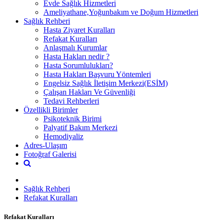
Evde Sağlık Hizmetleri
Ameliyathane,Yoğunbakım ve Doğum Hizmetleri
Sağlık Rehberi
Hasta Ziyaret Kuralları
Refakat Kuralları
Anlaşmalı Kurumlar
Hasta Hakları nedir ?
Hasta Sorumlulukları?
Hasta Hakları Başvuru Yöntemleri
Engelsiz Sağlık İletişim Merkezi(ESİM)
Çalışan Hakları Ve Güvenliği
Tedavi Rehberleri
Özellikli Birimler
Psikoteknik Birimi
Palyatif Bakım Merkezi
Hemodiyaliz
Adres-Ulaşım
Fotoğraf Galerisi
Sağlık Rehberi
Refakat Kuralları
Refakat Kuralları