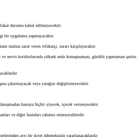
 refakat durumu kabul edilmeyecektir.
angi bir uygulama yapmayacaktır.
tane malına zarar veren refakatçi, zararı karşılayacaktır.
sı ve servis koridorlarında yüksek sesle konuşmaması, gürültü yapmaması şarttır
acaklardır.
dışına çıkarmayacak veya yatağını değiştirmeyecektir.
danışmadan hastaya hiçbir yiyecek, içecek vermeyecektir.
nları ve diğer hastaları rahatsız etmeyeceklerdir.
metlerinden ayrı bir ücret ödemeksizin yararlanacaklardır.