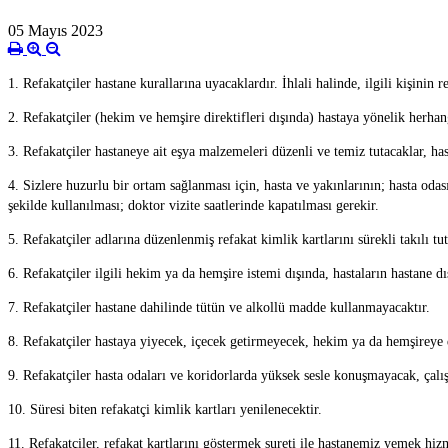
05 Mayıs 2023
1. Refakatçiler hastane kurallarına uyacaklardır. İhlali halinde, ilgili kişinin
2. Refakatçiler (hekim ve hemşire direktifleri dışında) hastaya yönelik herh
3. Refakatçiler hastaneye ait eşya malzemeleri düzenli ve temiz tutacaklar, has
4. Sizlere huzurlu bir ortam sağlanması için, hasta ve yakınlarının; hasta oda
şekilde kullanılması; doktor vizite saatlerinde kapatılması gerekir.
5. Refakatçiler adlarına düzenlenmiş refakat kimlik kartlarını sürekli takılı tut
6. Refakatçiler ilgili hekim ya da hemşire istemi dışında, hastaların hastane 
7. Refakatçiler hastane dahilinde tütün ve alkollü madde kullanmayacaktır.
8. Refakatçiler hastaya yiyecek, içecek getirmeyecek, hekim ya da hemşireye 
9. Refakatçiler hasta odaları ve koridorlarda yüksek sesle konuşmayacak, çalışa
10. Süresi biten refakatçi kimlik kartları yenilenecektir.
11. Refakatçiler, refakat kartlarını göstermek sureti ile hastanemiz yemek hiz