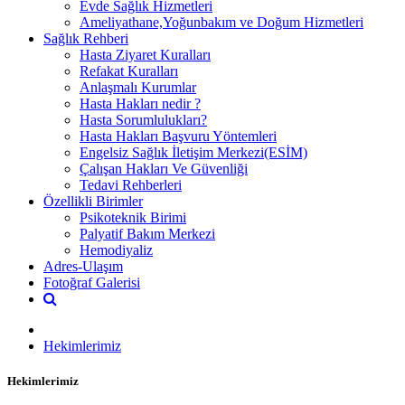
Evde Sağlık Hizmetleri
Ameliyathane,Yoğunbakım ve Doğum Hizmetleri
Sağlık Rehberi
Hasta Ziyaret Kuralları
Refakat Kuralları
Anlaşmalı Kurumlar
Hasta Hakları nedir ?
Hasta Sorumlulukları?
Hasta Hakları Başvuru Yöntemleri
Engelsiz Sağlık İletişim Merkezi(ESİM)
Çalışan Hakları Ve Güvenliği
Tedavi Rehberleri
Özellikli Birimler
Psikoteknik Birimi
Palyatif Bakım Merkezi
Hemodiyaliz
Adres-Ulaşım
Fotoğraf Galerisi
Hekimlerimiz
Hekimlerimiz